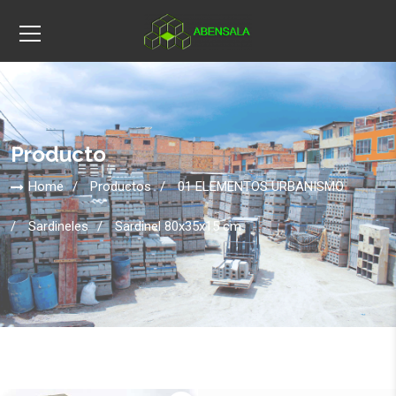
Producto
Home
Productos
01 ELEMENTOS URBANISMO
Sardineles
Sardinel 80x35x15 cm