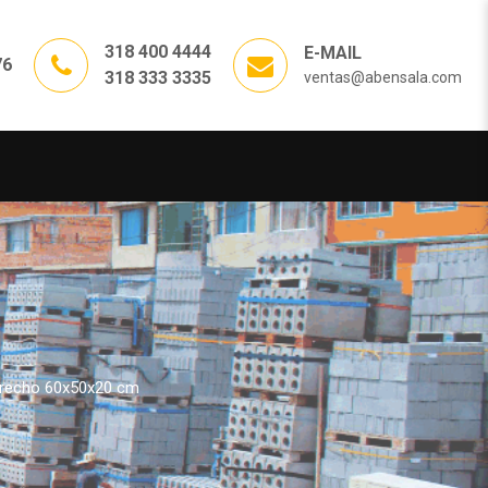
318 400 4444
E-MAIL
76
318 333 3335
ventas@abensala.com
Derecho 60x50x20 cm